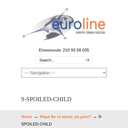
Επικοινωνία: 210 93 58 035
9-SPOILED-CHILD
→
→
Home
Mαμά θα το κάνεις για μένα?
9-
SPOILED-CHILD